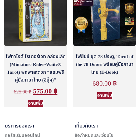
ไพ่ทาโรต์ ไรเดอร์เวท กล่องเล็ก
ไพ่ยิปซี ชุด 78 ประตู, Tarot of
(Miniature Rider-Waite®
the 78 Doors พร้อมคู่มือภาษา
Tarot) พกพาสะดวก “แถมฟรี
ไทย (E-Book)
คู่มือภาษาไทย (อีบุ๊ค)”
680.00
฿
575.00
฿
625.00
฿
อ่านเพิ่ม
อ่านเพิ่ม
บริการของเรา
เกี่ยวกับเรา
คอร์สเรียนออนไลน์
ข้อกำหนดและเงื่อนไข