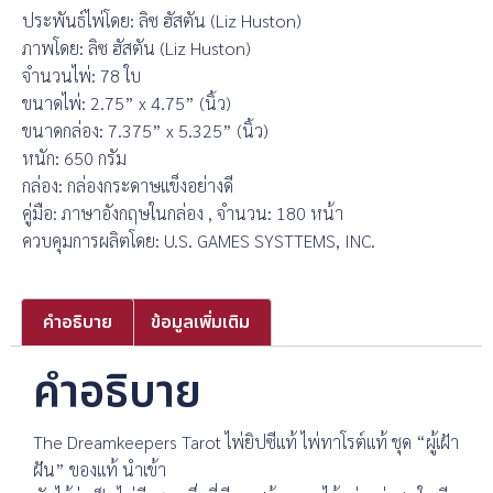
ประพันธ์ไพ่โดย: ลิซ ฮัสตัน (Liz Huston)
ภาพโดย: ลิซ ฮัสตัน (Liz Huston)
จำนวนไพ่: 78 ใบ
ขนาดไพ่: 2.75” x 4.75” (นิ้ว)
ขนาดกล่อง: 7.375” x 5.325” (นิ้ว)
หนัก: 650 กรัม
กล่อง: กล่องกระดาษแข็งอย่างดี
คู่มือ: ภาษาอังกฤษในกล่อง , จำนวน: 180 หน้า
ควบคุมการผลิตโดย: U.S. GAMES SYSTTEMS, INC.
คำอธิบาย
ข้อมูลเพิ่มเติม
คำอธิบาย
The Dreamkeepers Tarot ไพ่ยิปซีแท้ ไพ่ทาโรต์แท้ ชุด “ผู้เฝ้า
ฝัน” ของแท้ นำเข้า