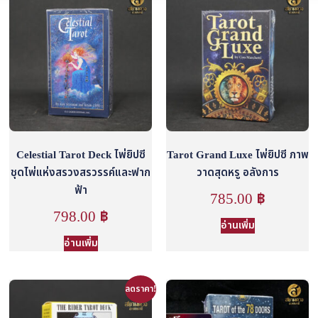
Celestial Tarot Deck ไพ่ยิปซี
Tarot Grand Luxe ไพ่ยิปซี ภาพ
ชุดไพ่แห่งสรวงสรวรรค์และฟาก
วาดสุดหรู อลังการ
ฟ้า
785.00
฿
798.00
฿
อ่านเพิ่ม
อ่านเพิ่ม
ลดราคา!