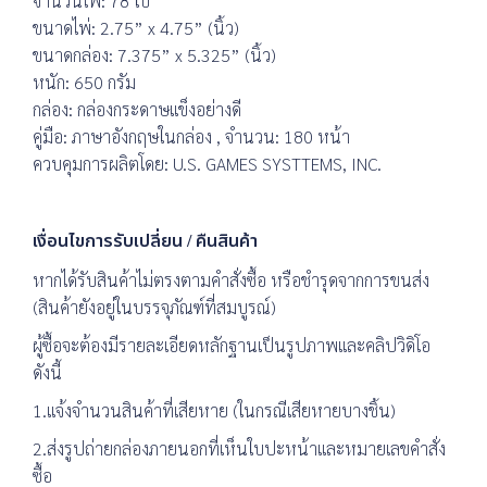
จำนวนไพ่: 78 ใบ
ขนาดไพ่: 2.75” x 4.75” (นิ้ว)
ขนาดกล่อง: 7.375” x 5.325” (นิ้ว)
หนัก: 650 กรัม
กล่อง: กล่องกระดาษแข็งอย่างดี
คู่มือ: ภาษาอังกฤษในกล่อง , จำนวน: 180 หน้า
ควบคุมการผลิตโดย: U.S. GAMES SYSTTEMS, INC.
เงื่อนไขการรับเปลี่ยน / คืนสินค้า
หากได้รับสินค้าไม่ตรงตามคำสั่งซื้อ หรือชำรุดจากการขนส่ง
(สินค้ายังอยู่ในบรรจุภัณฑ์ที่สมบูรณ์)
ผู้ซื้อจะต้องมีรายละเอียดหลักฐานเป็นรูปภาพและคลิปวิดิโอ
ดังนี้
1.แจ้งจำนวนสินค้าที่เสียหาย (ในกรณีเสียหายบางชิ้น)
2.ส่งรูปถ่ายกล่องภายนอกที่เห็นใบปะหน้าและหมายเลขคำสั่ง
ซื้อ