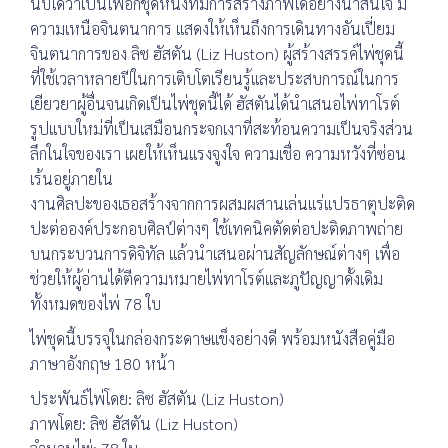
นับได้ว่าเป็นไพ่อีกชุดหนึ่งที่มีการสร้างภาพได้อย่างน่าสนใจ มี
ความเหนือจินตนาการ แสดงให้เห็นถึงการเดินทางอันเปี่ยม
จินตนาการของ ลิซ ฮัสตัน (Liz Huston) ผู้สร้างสรรค์ไพ่ชุดนี้
ที่ใช้เวลาหลายปีในการเติบโตเรียนรู้และประสบการณ์ในการ
เยียวยาผู้อื่นจนเกิดเป็นไพ่ชุดนี้ได้ ฮัสตันได้นำเสนอไพ่ทาโรต์
รูปแบบใหม่ที่เป็นเสมือนกระจกเงาที่สะท้อนความเป็นจริงส่วน
ลึกในใจของเรา เผยให้เห็นแรงจูงใจ ความเชื่อ ความหวังที่ซ่อน
เร้นอยู่ภายใน
งานศิลปะของเธอสร้างจากการผสมผสานเล่นแร่แปรธาตุปะติด
ปะต่อองค์ประกอบศิลป์ต่างๆ ใช้เทคนิคตัดต่อปะติดภาพถ่าย
บนกระบวนการดิจิทัล แล้วนำเสนอผ่านสัญลักษณ์ต่างๆ เพื่อ
ช่วยให้ผู้อ่านได้ตีความหมายไพ่ทาโรต์และภูปัญญาดั้งเดิม
ทั้งหมดของไพ่ 78 ใบ
ไพ่ชุดนี้บรรจุในกล่องกระดาษแข็งอย่างดี พร้อมหนังสือคู่มือ
ภาษาอังกฤษ 180 หน้า
ประพันธ์ไพ่โดย: ลิซ ฮัสตัน (Liz Huston)
ภาพโดย: ลิซ ฮัสตัน (Liz Huston)