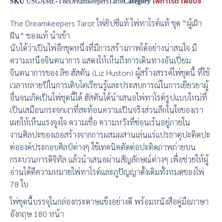
SKU
USGAME-TheDreamkeepersTarot
Category
ไพ่ทาโรต์ ไพ่ยิปซี
The Dreamkeepers Tarot ไพ่ยิปซีแท้ ไพ่ทาโรต์แท้ ชุด “ผู้เฝ้า
ฝัน” ของแท้ นำเข้า
นับได้ว่าเป็นไพ่อีกชุดหนึ่งที่มีการสร้างภาพได้อย่างน่าสนใจ มี
ความเหนือจินตนาการ แสดงให้เห็นถึงการเดินทางอันเปี่ยม
จินตนาการของ ลิซ ฮัสตัน (Liz Huston) ผู้สร้างสรรค์ไพ่ชุดนี้ ที่ใช้
เวลาหลายปีในการเติบโตเรียนรู้และประสบการณ์ในการเยียวยาผู้
อื่นจนเกิดเป็นไพ่ชุดนี้ได้ ฮัสตันได้นำเสนอไพ่ทาโรต์รูปแบบใหม่ที่
เป็นเสมือนกระจกเงาที่สะท้อนความเป็นจริงส่วนลึกในใจของเรา
เผยให้เห็นแรงจูงใจ ความเชื่อ ความหวังที่ซ่อนเร้นอยู่ภายใน
งานศิลปะของเธอสร้างจากการผสมผสานเล่นแร่แปรธาตุปะติดปะ
ต่อองค์ประกอบศิลป์ต่างๆ ใช้เทคนิคตัดต่อปะติดภาพถ่ายบน
กระบวนการดิจิทัล แล้วนำเสนอผ่านสัญลักษณ์ต่างๆ เพื่อช่วยให้ผู้
อ่านได้ตีความหมายไพ่ทาโรต์และภูปัญญาดั้งเดิมทั้งหมดของไพ่
78 ใบ
ไพ่ชุดนี้บรรจุในกล่องกระดาษแข็งอย่างดี พร้อมหนังสือคู่มือภาษา
อังกฤษ 180 หน้า