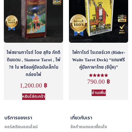
ไพ่สยามทาโรต์ โดย สุกิจ ภักดี
ไพ่ทาโรต์ ไรเดอร์เวท (Rider-
ดินแดน , Siamese Tarot , ไพ่
Waite Tarot Deck) “แถมฟรี
78 ใบ พร้อมคู่มือฉบับเล็กใน
คู่มือภาษาไทย (อีบุ๊ค)”
กล่องไพ่
790.00
฿
ให้คะแนน
1,200.00
฿
5.00
ตั้งแต่ 1-5
คะแนน
อ่านเพิ่ม
หยิบใส่ตะกร้า
บริการของเรา
เกี่ยวกับเรา
คอร์สเรียนออนไลน์
ข้อกำหนดและเงื่อนไข