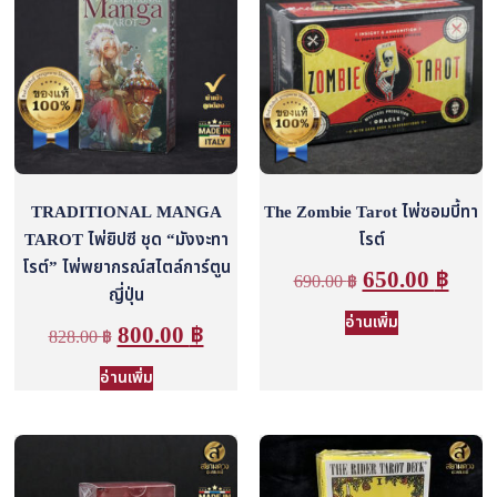
TRADITIONAL MANGA
The Zombie Tarot ไพ่ซอมบี้ทา
TAROT ไพ่ยิปซี ชุด “มังงะทา
โรต์
โรต์” ไพ่พยากรณ์สไตล์การ์ตูน
650.00
฿
690.00
฿
ญี่ปุ่น
อ่านเพิ่ม
800.00
฿
828.00
฿
อ่านเพิ่ม