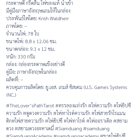
กระดาษดี กรีดลื่น ไพ่ของแท้ นำเข้า
มีคู่มือภาษาอังกฤษแถมให้ในกล่อง
ประพันธ์ไพ่โดย: Krish Waldherr
ภาพโดย: –
จำนวนไพ่: 78 ใบ
ขนาดไพ่: 8.8 x 12.06 ซม.
ขนาดกล่อง: 9.1 x 12 ซม.
หนัก: 330 กรัม
กล่อง: กล่องกระดาษแข็งอย่างดี
คู่มือ: ภาษาอังกฤษในกล่อง
ผลิตที่: –
ควบคุมการผลิตโดย: ยู.เอส. เกมส์ ซิสเตม (U.S. Games Systems
INC.)
#TheLover’sPathTarot #ครรลองแห่งรัก #ไพ่ความรัก #ไพ่ยิปซี
ความรัก #ดูดวงความรัก #ไพ่ทาโรต์ความรัก #ไพ่สายรักโรแมน
ติก#ไพ่สายความรัก #ไพ่ยิปซี #ไพ่ทาโรต์ #ไพ่ออราเคิล #สยาม
ดวง #สยามดวงอะคาเดมี่ #Siamduang #siamduang
#SiamduangAcademy #siamduangacademy #ขายไพ่ยิปซี