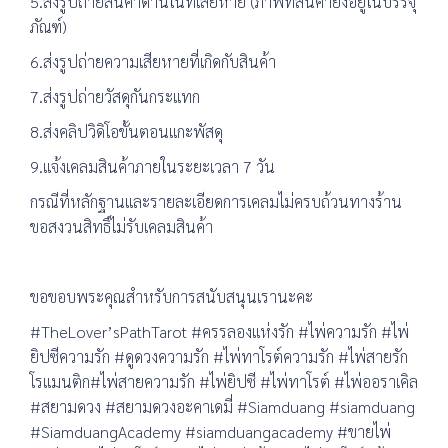
5.ส่งรูปถ่ายสินค้าด้านในที่เสียหาย (ภาพที่สินค้ายังอยู่ในบรรจุ
ภัณฑ์)
6.ส่งรูปถ่ายความเสียหายที่เกิดกับสินค้า
7.ส่งรูปถ่ายวัสดุกันกระแทก
8.ส่งคลิปวิดิโอขั้นตอนแกะพัสดุ
9.แจ้งเคลมสินค้าภายในระยะเวลา 7 วัน
กรณีที่หลักฐานและรายละเอียดการเคลมไม่ครบถ้วนทางร้าน
ขอสงวนสิทธิ์ไม่รับเคลมสินค้า
ขอขอบพระคุณสำหรับการสนับสนุนเรานะคะ
#TheLover’sPathTarot #ครรลองแห่งรัก #ไพ่ความรัก #ไพ่
ยิปซีความรัก #ดูดวงความรัก #ไพ่ทาโรต์ความรัก #ไพ่สายรัก
โรแมนติก#ไพ่สายความรัก #ไพ่ยิปซี #ไพ่ทาโรต์ #ไพ่ออราเคิล
#สยามดวง #สยามดวงอะคาเดมี่ #Siamduang #siamduang
#SiamduangAcademy #siamduangacademy #ขายไพ่