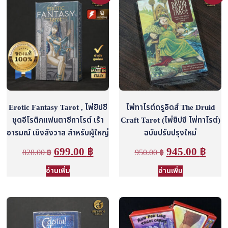
Erotic Fantasy Tarot , ไพ่ยิปซี
ไพ่ทาโรต์ดรูอิดส์ The Druid
ชุดอีโรติกแฟนตาซีทาโรต์ เร้า
Craft Tarot (ไพ่ยิปซี ไพ่ทาโรต์)
อารมณ์ เชิงสังวาส สำหรับผู้ใหญ่
ฉบับปรับปรุงใหม่
699.00
฿
945.00
฿
828.00
฿
950.00
฿
อ่านเพิ่ม
อ่านเพิ่ม