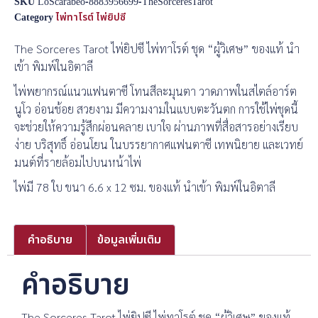
SKU
LoScarabeo-8883956699-TheSorceresTarot
Category
ไพ่ทาโรต์ ไพ่ยิปซี
The Sorceres Tarot ไพ่ยิปซี ไพ่ทาโรต์ ชุด “ผู้วิเศษ” ของแท้ นำ
เข้า พิมพ์ในอิตาลี
ไพ่พยากรณ์แนวแฟนตาซี โทนสีละมุนตา วาดภาพในสไตล์อาร์ต
นูโว อ่อนช้อย สวยงาม มีความงามในแบบตะวันตก การใช้ไพ่ชุดนี้
จะช่วยให้ความรู้สึกผ่อนคลาย เบาใจ ผ่านภาพที่สื่อสารอย่างเรียบ
ง่าย บริสุทธิ์ อ่อนโยน ในบรรยากาศแฟนตาซี เทพนิยาย และเวทย์
มนต์ที่รายล้อมไปบนหน้าไพ่
ไพ่มี 78 ใบ ขนา 6.6 x 12 ซม. ของแท้ นำเข้า พิมพ์ในอิตาลี
คำอธิบาย
ข้อมูลเพิ่มเติม
คำอธิบาย
The Sorceres Tarot ไพ่ยิปซี ไพ่ทาโรต์ ชุด “ผู้วิเศษ” ของแท้