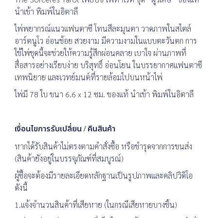
นำเข้า พิมพ์ในอิตาลี
ไพ่พยากรณ์แนวแฟนตาซี โทนสีละมุนตา วาดภาพในสไตล์
อาร์ตนูโว อ่อนช้อย สวยงาม มีความงามในแบบตะวันตก การ
ใช้ไพ่ชุดนี้จะช่วยให้ความรู้สึกผ่อนคลาย เบาใจ ผ่านภาพที่
สื่อสารอย่างเรียบง่าย บริสุทธิ์ อ่อนโยน ในบรรยากาศแฟนตาซี
เทพนิยาย และเวทย์มนต์ที่รายล้อมไปบนหน้าไพ่
ไพ่มี 78 ใบ ขนา 6.6 x 12 ซม. ของแท้ นำเข้า พิมพ์ในอิตาลี
เงื่อนไขการรับเปลี่ยน / คืนสินค้า
หากได้รับสินค้าไม่ตรงตามคำสั่งซื้อ หรือชำรุดจากการขนส่ง
(สินค้ายังอยู่ในบรรจุภัณฑ์ที่สมบูรณ์)
ผู้ซื้อจะต้องมีรายละเอียดหลักฐานเป็นรูปภาพและคลิปวิดิโอ
ดังนี้
1.แจ้งจำนวนสินค้าที่เสียหาย (ในกรณีเสียหายบางชิ้น)