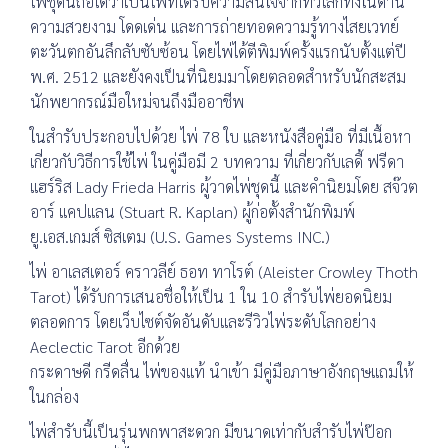
ไพ่ชุดนี้ถือได้ว่าเป็นไพ่ที่ได้รับความสนใจจากทั่วโลกทั้งในด้าน
ความสวยงาม โดดเด่น และการถ่ายทอดความรู้ทางไสยเวทย์
ตะวันตกอันลึกลับซับซ้อน โดยไพ่ได้ตีพิมพ์ครั้งแรกนับตั้งแต่ปี
พ.ศ. 2512 และยังคงเป็นที่นิยมมาโดยตลอดสำหรับนักสะสม
นักพยากรณ์มือใหม่จนถึงมืออาชีพ
ในสำรับประกอบไปด้วย ไพ่ 78 ใบ และหนังสือคู่มือ ที่มีเนื้อหา
เกี่ยวกับวิธีการใช้ไพ่ ในคู่มือมี 2 บทความ ที่เกี่ยวกับเลดี้ ฟรีดา
แฮร์ริส Lady Frieda Harris ผู้วาดไพ่ชุดนี้ และคำนิยมโดย สจ๊วต
อาร์ แคปแลน (Stuart R. Kaplan) ผู้ก่อตั้งสำนักพิมพ์
ยู.เอส.เกมส์ ซิสเตม (U.S. Games Systems INC.)
ไพ่ อาเลสเตอร์ คราวลีย์ ธอท ทาโรต์ (Aleister Crowley Thoth
Tarot) ได้รับการเสนอชื่อให้เป็น 1 ใน 10 สำรับไพ่ยอดนิยม
ตลอดการ โดยเว็บไซต์จัดอันดับและรีวิวไพ่ระดับโลกอย่าง
Aeclectic Tarot อีกด้วย
กระดาษดี กรีดลื่น ไพ่ของแท้ นำเข้า มีคู่มือภาษาอังกฤษแถมให้
ในกล่อง
ไพ่สำรับนี้เป็นรุ่นพกพาสะดวก มีขนาดเท่ากับสำรับไพ่ป๊อก