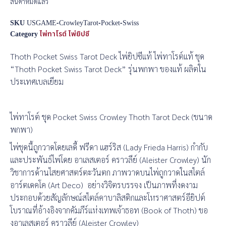
สินค้าหมดแล้ว
SKU
USGAME-CrowleyTarot-Pocket-Swiss
Category
ไพ่ทาโรต์ ไพ่ยิปซี
Thoth Pocket Swiss Tarot Deck ไพ่ยิปซีแท้ ไพ่ทาโรต์แท้ ชุด
“Thoth Pocket Swiss Tarot Deck” รุ่นพกพา ของแท้ ผลิตใน
ประเทศเบลเยียม
ไพ่ทาโรต์ ชุด Pocket Swiss Crowley Thoth Tarot Deck (ขนาด
พกพา)
ไพ่ชุดนี้ถูกวาดโดยเลดี้ ฟรีดา แฮร์ริส (Lady Frieda Harris) กำกับ
และประพันธ์ไพ่โดย อาเลสเตอร์ คราวลีย์ (Aleister Crowley) นัก
วิชาการด้านไสยศาสตร์ตะวันตก ภาพวาดบนไพ่ถูกวาดในสไตล์
อาร์ตเดคโค (Art Deco) อย่างวิจิตรบรรจง เป็นภาพที่งดงาม
ประกอบด้วยสัญลักษณ์สไตล์คาบาลิสติกและโหราศาสตร์อียิปต์
โบราณที่อ้างอิงจากคัมภีร์แห่งเทพเจ้าธอท (Book of Thoth) ขอ
งอาเลสเตอร์ คราวลีย์ (Aleister Crowley)