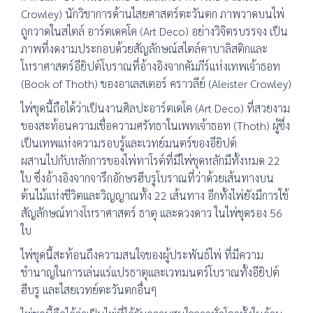
Crowley) นักวิชาการด้านไสยศาสตร์ตะวันตก ภาพวาดบนไพ่
ถูกวาดในสไตล์ อาร์ตเดคโค (Art Deco) อย่างวิจิตรบรรจง เป็น
ภาพที่งดงามประกอบด้วยสัญลักษณ์สไตล์คาบาลิสติกและ
โหราศาสตร์อียิปต์โบราณที่อ้างอิงจากคัมภีร์แห่งเทพเจ้าธอท
(Book of Thoth) ของอาเลสเตอร์ คราวลีย์ (Aleister Crowley)
ไพ่ชุดนี้ถือได้ว่าเป็นงานศิลปะอาร์ตเดโค (Art Deco) ที่สวยงาม
ของสะท้อนความเชื่อความศรัทธาในเพทเจ้าธอท (Thoth) ผู้ซึ่ง
เป็นเทพแห่งความรอบรู้และเวทย์มนตร์ของอียิปต์
ผสานไปกับหลักการของไพ่ทาโรต์ที่มีไพ่ชุดหลักมีทั้งหมด 22
ใบ ซึ่งอ้างอิงจากจารึกอักษรฮีบรูโบราณที่ว่าด้วยเส้นทางบน
ต้นไม้แห่งชีวิตและวิญญาณทั้ง 22 เส้นทาง อีกทั้งไพ่ยังมีการใช้
สัญลักษณ์ทางโหราศาสตร์ ธาตุ และดวงดาว ในไพ่ชุดรอง 56
ใบ
ไพ่ชุดนี้สะท้อนถึงความสนใจของผู้ประพันธ์ไพ่ ที่มีความ
ชำนาญในการเล่นแร่แปรธาตุและเวทมนตร์โบราณทั้งอียิปต์
ฮีบรู และไสยเวทย์ตะวันตกอื่นๆ