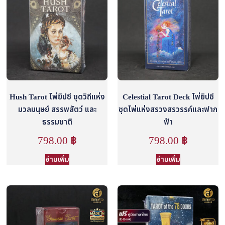
Hush Tarot ไพ่ยิปซี ชุดวิถีแห่ง
Celestial Tarot Deck ไพ่ยิปซี
มวลมนุษย์ สรรพสัตว์ และ
ชุดไพ่แห่งสรวงสรวรรค์และฟาก
ธรรมชาติ
ฟ้า
798.00
฿
798.00
฿
อ่านเพิ่ม
อ่านเพิ่ม