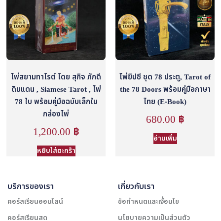
ไพ่สยามทาโรต์ โดย สุกิจ ภักดี
ไพ่ยิปซี ชุด 78 ประตู, Tarot of
ดินแดน , Siamese Tarot , ไพ่
the 78 Doors พร้อมคู่มือภาษา
78 ใบ พร้อมคู่มือฉบับเล็กใน
ไทย (E-Book)
กล่องไพ่
680.00
฿
1,200.00
฿
อ่านเพิ่ม
หยิบใส่ตะกร้า
บริการของเรา
เกี่ยวกับเรา
คอร์สเรียนออนไลน์
ข้อกำหนดและเงื่อนไข
คอร์สเรียนสด
นโยบายความเป็นส่วนตัว