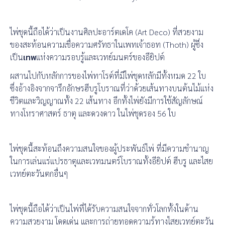
ไพ่ชุดนี้ถือได้ว่าเป็นงานศิลปะอาร์ตเดโค (Art Deco) ที่สวยงาม
ของสะท้อนความเชื่อความศรัทธาในเพทเจ้าธอท (Thoth) ผู้ซึ่ง
เป็น
เทพ
แห่งความรอบรู้และเวทย์มนตร์ของอียิปต์
ผสานไปกับหลักการของไพ่ทาโรต์ที่มีไพ่ชุดหลักมีทั้งหมด 22 ใบ
ซึ่งอ้างอิงจากจารึกอักษรฮีบรูโบราณที่ว่าด้วยเส้นทางบนต้นไม้แห่ง
ชีวิตและวิญญาณทั้ง 22 เส้นทาง อีกทั้งไพ่ยังมีการใช้สัญลักษณ์
ทางโหราศาสตร์ ธาตุ และดวงดาว ในไพ่ชุดรอง 56 ใบ
ไพ่ชุดนี้สะท้อนถึงความสนใจของผู้ประพันธ์ไพ่ ที่มีความชำนาญ
ในการเล่นแร่แปรธาตุและเวทมนตร์โบราณทั้งอียิปต์ ฮีบรู และไสย
เวทย์ตะวันตกอื่นๆ
ไพ่ชุดนี้ถือได้ว่าเป็นไพ่ที่ได้รับความสนใจจากทั่วโลกทั้งในด้าน
ความสวยงาม โดดเด่น และการถ่ายทอดความรู้ทางไสยเวทย์ตะวัน