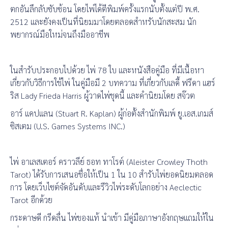
ตกอันลึกลับซับซ้อน โดยไพ่ได้ตีพิมพ์ครั้งแรกนับตั้งแต่ปี พ.ศ.
2512 และยังคงเป็นที่นิยมมาโดยตลอดสำหรับนักสะสม นัก
พยากรณ์มือใหม่จนถึงมืออาชีพ
ในสำรับประกอบไปด้วย ไพ่ 78 ใบ และหนังสือคู่มือ ที่มีเนื้อหา
เกี่ยวกับวิธีการใช้ไพ่ ในคู่มือมี 2 บทความ ที่เกี่ยวกับเลดี้ ฟรีดา แฮร์
ริส Lady Frieda Harris ผู้วาดไพ่ชุดนี้ และคำนิยมโดย สจ๊วต
อาร์ แคปแลน (Stuart R. Kaplan) ผู้ก่อตั้งสำนักพิมพ์ ยู.เอส.เกมส์
ซิสเตม (U.S. Games Systems INC.)
ไพ่ อาเลสเตอร์ คราวลีย์ ธอท ทาโรต์ (Aleister Crowley Thoth
Tarot) ได้รับการเสนอชื่อให้เป็น 1 ใน 10 สำรับไพ่ยอดนิยมตลอด
การ โดยเว็บไซต์จัดอันดับและรีวิวไพ่ระดับโลกอย่าง Aeclectic
Tarot อีกด้วย
กระดาษดี กรีดลื่น ไพ่ของแท้ นำเข้า มีคู่มือภาษาอังกฤษแถมให้ใน