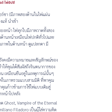
ต์ ไพ่ยิปซี
์เวอร์ซา (มีภาพสองด้านในไพ่แผ่น
องแท้ นำเข้า
มีสองหน้า ไพ่ทุกใบมีภาพวาดทั้งสอง
ด้านหน้าเหมือนไพ่ปกติทั่วไปและ
งภาพในด้านหน้า ดูแปลกตา มี
ดยยังคงมีความหมายและสัญลักษณ์ของ
ิ ทำให้คุณได้สัมผัสถึงจินตนาการของ
น เหมือนยืนอยู่ในเหตุการณ์นั้นๆ
ไพ่ในภาพรวมแบบสามมิติ ที่พาคุณ
คุณก้าวข้ามการใช้ไพ่แบบเดิมสู่
จากหน้าไปหลัง
วาด Ghost, Vampire of the Eternal
iliano Filadoro เป็นผู้ใส่ความคิด