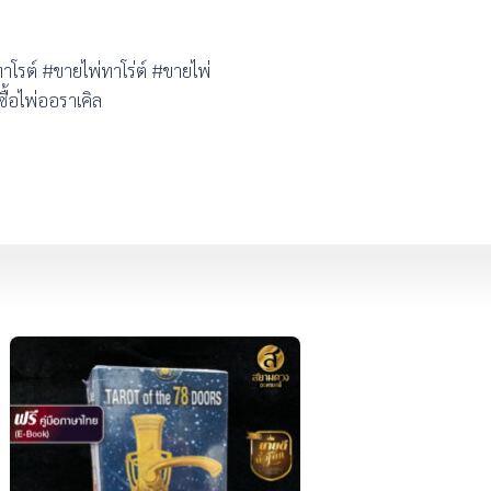
ต์ #ขายไพ่ทาโร่ต์ #ขายไพ่
ื้อไพ่ออราเคิล