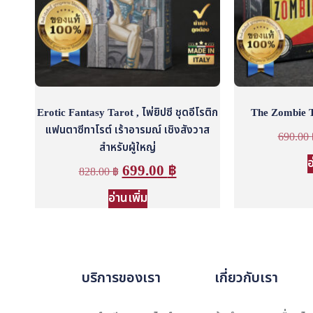
Erotic Fantasy Tarot , ไพ่ยิปซี ชุดอีโรติก
The Zombie Ta
แฟนตาซีทาโรต์ เร้าอารมณ์ เชิงสังวาส
690.00
สำหรับผู้ใหญ่
อ
699.00
฿
828.00
฿
อ่านเพิ่ม
บริการของเรา
เกี่ยวกับเรา