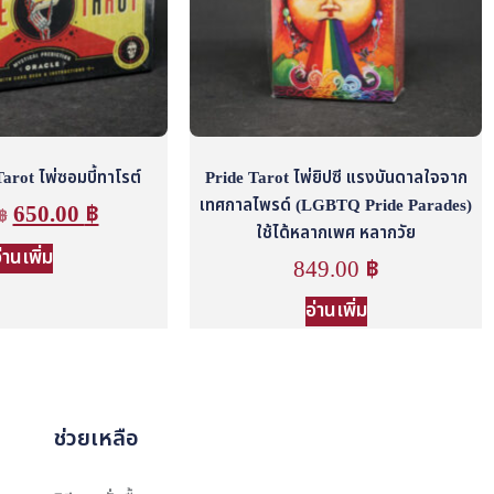
rot ไพ่ซอมบี้ทาโรต์
Pride Tarot ไพ่ยิปซี แรงบันดาลใจจาก
เทศกาลไพรด์ (LGBTQ Pride Parades)
650.00
฿
฿
ใช้ได้หลากเพศ หลากวัย
่านเพิ่ม
849.00
฿
อ่านเพิ่ม
ช่วยเหลือ