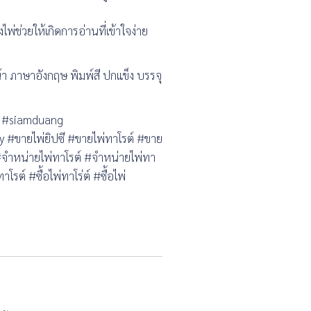
ช่วยให้เกิดการอ่านที่เข้าใจง่าย
น้า ภาษาอังกฤษ พิมพ์สี ปกแข็ง บรรจุ
g #siamduang
ขายไพ่ยิปซี #ขายไพ่ทาโรต์ #ขาย
 #จำหน่ายไพ่ทาโรต์ #จำหน่ายไพ่ทา
าโรต์ #ซื้อไพ่ทาโร่ต์ #ซื้อไพ่