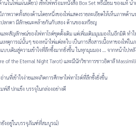
ด้านในไพ่แผ่นเดียว) เซ็ทไพ่พร้อมหนังสือ Box Set พรีเมี่ยม ของแท้ นำเ
กใบมีภาพวาดทั้งสองด้านโดยหนึ่งของไพ่แสดงรายละเอียดให้เห็นภาพด้าน
แปลกตา มีลักษณะคล้ายกันกับสอง ด้านของเหรียญ
ละสัญลักษณ์ของไพ่ทาโรต์ชุดดั้งเดิม แต่เพิ่มเติมมุมมองในอีกมิติ ทำใ
นเหตุการณ์นั้นๆ ของหน้าไพ่แต่ละใบ เป็นการสื่อสารเนื้อหาของไพ่ใน
บบเดิมสู่ความเข้าใจที่ลึกซึ้งมากยิ่งขึ้น ในทุกมุมมอง … จากหน้าไปหลั
e of the Eternal Night Tarot) และมีนักวิชาการชาวอิตาลี Massimili
ี่เข้าใจง่ายและเกิดการศึกษาไพ่ทาโรต์ที่ลึกซื้งยิ่งขึ้น
มพ์สี ปกแข็ง บรรจุในกล่องอย่างดี
ยังอยู่ในบรรจุภัณฑ์ที่สมบูรณ์)