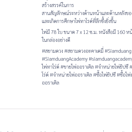
สร้างสรรค์ในการ
สานสัญลักษณ์ระหว่างด้านหน้าและด้านหลังของไพ่
และเกิดการศึกษาไพ่ทาโรต์ที่ลึกซื้งยิ่งขึ้น
ไพ่มี 78 ใบ ขนาด 7 x 12 ซ.ม. หนังสือมี 160 ห
ในกล่องอย่างดี
#สยามดวง #สยามดวงอะคาเดมี่ #Siamduan
#SiamduangAcademy #siamduangacademy #
ไพ่ทาโร่ต์ #ขายไพ่ออราเคิล #จำหน่ายไพ่ยิปซี
โร่ต์ #จำหน่ายไพ่ออราเคิล #ซื้อไพ่ยิปซี #ซื้อไพ่ท
ออราเคิล