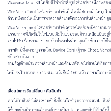
Viceversa Tarot Kit ไพ่ยิปซี ไพ่ทาโรต์ ชุดไวซ์เวอร์ซา (มีภาพสอง
Vice Versa Tarot ไวซ์เวอร์ซาทาโรต์ เป็นไพ่ที่มีสองหน้า ไพ่ทุ
ด้านหนึ่งของไพ่เป็นการพาดวาดด้านหลังของภาพในด้านหน้า ดู
Vice Versa Tarot ไวซ์เวอร์ซาทาโรต์ ถูกวาดโดยยังคงมีความหมายแ
บรรยากาศที่เกิดขึ้นในไพ่แบบเดิมในแบบรอบด้าน เหมือนยืนอยู่ใ
ทางไปกับเรื่องราวต่างๆ ของโลกไพ่ทาโรต์ พาคุณก้าวข้ามการใช้ไพ่แ
ภาพศิลป์ที่งดงามถูกวาดโดย Davide Corsi (ผู้วาด Ghost, Vampir
สร้างสรรค์ในการ
สานสัญลักษณ์ระหว่างด้านหน้าและด้านหลังของไพ่ช่วยให้เกิดการอ่านท
ไพ่มี 78 ใบ ขนาด 7 x 12 ซ.ม. หนังสือมี 160 หน้า ภาษาอังกฤษ พิ
เงื่อนไขการรับเปลี่ยน / คืนสินค้า
หากได้รับสินค้าไม่ตรงตามคำสั่งซื้อ หรือชำรุดจากการขนส่ง (สินค้า
ผู้ซื้อจะต้องมีรายละเอียดหลักฐานเป็นรูปภาพและคลิปวิดิโอดังนี้