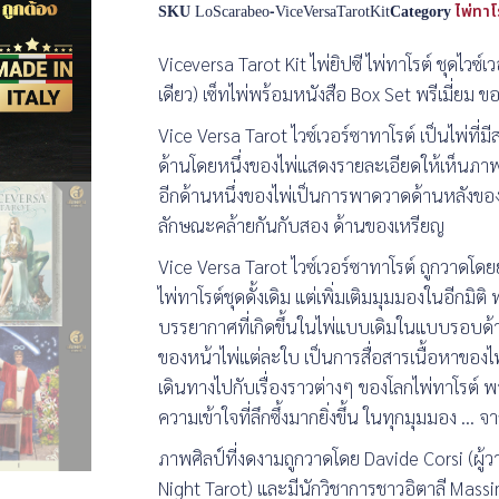
SKU
LoScarabeo-ViceVersaTarotKit
Category
ไพ่ทาโร
Viceversa Tarot Kit ไพ่ยิปซี ไพ่ทาโรต์ ชุดไวซ
เดียว) เซ็ทไพ่พร้อมหนังสือ Box Set พรีเมี่ยม ข
Vice Versa Tarot ไวซ์เวอร์ซาทาโรต์ เป็นไพ่ที่
ด้านโดยหนึ่งของไพ่แสดงรายละเอียดให้เห็นภาพ
อีกด้านหนึ่งของไพ่เป็นการพาดวาดด้านหลังขอ
ลักษณะคล้ายกันกับสอง ด้านของเหรียญ
Vice Versa Tarot ไวซ์เวอร์ซาทาโรต์ ถูกวาดโ
ไพ่ทาโรต์ชุดดั้งเดิม แต่เพิ่มเติมมุมมองในอีกมิต
บรรยากาศที่เกิดขึ้นในไพ่แบบเดิมในแบบรอบด้า
ของหน้าไพ่แต่ละใบ เป็นการสื่อสารเนื้อหาของ
เดินทางไปกับเรื่องราวต่างๆ ของโลกไพ่ทาโรต์ พา
ความเข้าใจที่ลึกซึ้งมากยิ่งขึ้น ในทุกมุมมอง … 
ภาพศิลป์ที่งดงามถูกวาดโดย Davide Corsi (ผู้
Night Tarot) และมีนักวิชาการชาวอิตาลี Massim