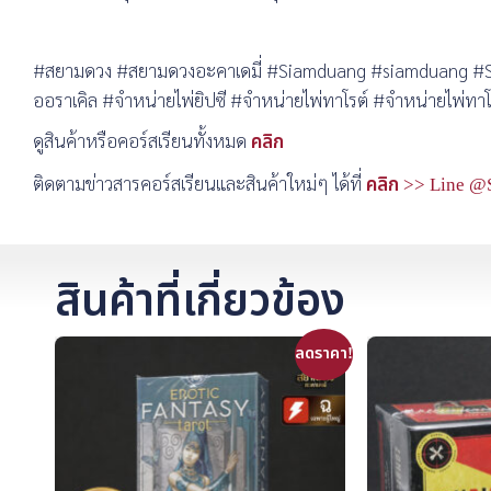
#สยามดวง #สยามดวงอะคาเดมี่ #Siamduang #siamduang #Si
ออราเคิล #จำหน่ายไพ่ยิปซี #จำหน่ายไพ่ทาโรต์ #จำหน่ายไพ่ทาโร่ต์
ดูสินค้าหรือคอร์สเรียนทั้งหมด
คลิก
ติดตามข่าวสารคอร์สเรียนและสินค้าใหม่ๆ ได้ที่
คลิก >> Line @
สินค้าที่เกี่ยวข้อง
ลดราคา!