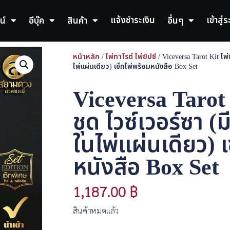
แจ้งชำระเงิน
เข้าสู่
น์
อีบุ๊ค
สินค้า
อื่นๆ
หน้าหลัก
/
ไพ่ทาโรต์ ไพ่ยิปซี
/ Viceversa Tarot Kit ไพ
ไพ่แผ่นเดียว) เซ็ทไพ่พร้อมหนังสือ Box Set
Viceversa Tarot 
ชุด ไวซ์เวอร์ซา 
ในไพ่แผ่นเดียว) 
หนังสือ Box Set
1,187.00
฿
สินค้าหมดแล้ว