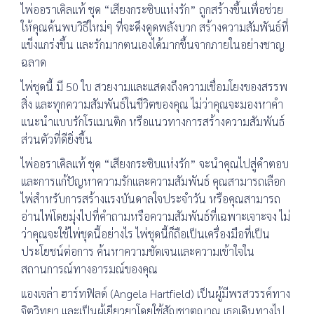
ไพ่ออราเคิลแท้ ชุด “เสียงกระซิบแห่งรัก” ถูกสร้างขึ้นเพื่อช่วย
ให้คุณค้นพบวิธีใหม่ๆ ที่จะดึงดูดพลังบวก สร้างความสัมพันธ์ที่
แข็งแกร่งขึ้น และรักมากตนเองได้มากขึ้นจากภายในอย่างชาญ
ฉลาด
ไพ่ชุดนี้ มี 50 ใบ สวยงามและแสดงถึงความเชื่อมโยงของสรรพ
สิ่ง และทุกความสัมพันธ์ในชีวิตของคุณ ไม่ว่าคุณจะมองหาคำ
แนะนำแบบรักโรแมนติก หรือแนวทางการสร้างความสัมพันธ์
ส่วนตัวที่ดียิ่งขึ้น
ไพ่ออราเคิลแท้ ชุด “เสียงกระซิบแห่งรัก” จะนำคุณไปสู่คำตอบ
และการแก้ปัญหาความรักและความสัมพันธ์ คุณสามารถเลือก
ไพ่สำหรับการสร้างแรงบันดาลใจประจำวัน หรือคุณสามารถ
อ่านไพ่โดยมุ่งไปที่คำถามหรือความสัมพันธ์ที่เฉพาะเจาะจง ไม่
ว่าคุณจะใช้ไพ่ชุดนี้อย่างไร ไพ่ชุดนี้ก็ถือเป็นเครื่องมือที่เป็น
ประโยชน์ต่อการ ค้นหาความชัดเจนและความเข้าใจใน
สถานการณ์ทางอารมณ์ของคุณ
แองเจล่า ฮาร์ทฟิลด์ (Angela Hartfield) เป็นผู้มีพรสวรรค์ทาง
จิตวิทยา และเป็นผู้เยียวยาโดยใช้สัญชาตญาณ เธอเดินทางไป