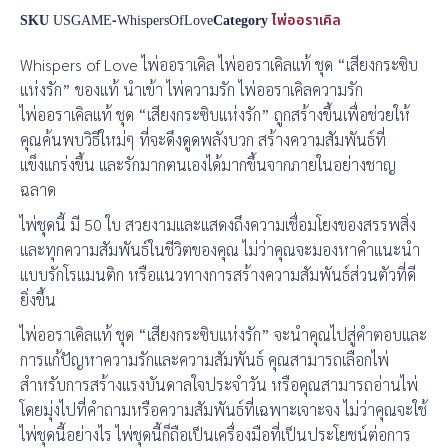
SKU
USGAME-WhispersOfLove
Category
ไพ่ออราเคิล
Whispers of Love ไพ่ออราเคิล ไพ่ออราเคิลแท้ ชุด “เสียงกระซิบ
แห่งรัก” ของแท้ นำเข้า ไพ่ความรัก ไพ่ออราเคิลความรัก
ไพ่ออราเคิลแท้ ชุด “เสียงกระซิบแห่งรัก” ถูกสร้างขึ้นเพื่อช่วยให้
คุณค้นพบวิธีใหม่ๆ ที่จะดึงดูดพลังบวก สร้างความสัมพันธ์ที่
แข็งแกร่งขึ้น และรักมากตนเองได้มากขึ้นจากภายในอย่างชาญ
ฉลาด
ไพ่ชุดนี้ มี 50 ใบ สวยงามและแสดงถึงความเชื่อมโยงของสรรพสิ่ง
และทุกความสัมพันธ์ในชีวิตของคุณ ไม่ว่าคุณจะมองหาคำแนะนำ
แบบรักโรแมนติก หรือแนวทางการสร้างความสัมพันธ์ส่วนตัวที่ดี
ยิ่งขึ้น
ไพ่ออราเคิลแท้ ชุด “เสียงกระซิบแห่งรัก” จะนำคุณไปสู่คำตอบและ
การแก้ปัญหาความรักและความสัมพันธ์ คุณสามารถเลือกไพ่
สำหรับการสร้างแรงบันดาลใจประจำวัน หรือคุณสามารถอ่านไพ่
โดยมุ่งไปที่คำถามหรือความสัมพันธ์ที่เฉพาะเจาะจง ไม่ว่าคุณจะใช้
ไพ่ชุดนี้อย่างไร ไพ่ชุดนี้ก็ถือเป็นเครื่องมือที่เป็นประโยชน์ต่อการ