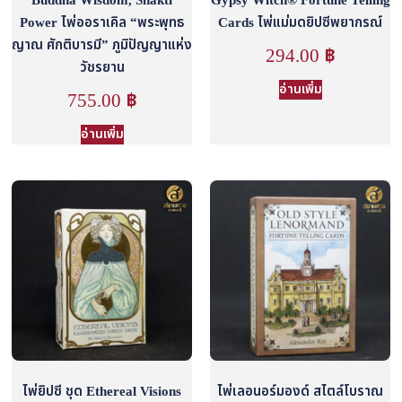
Buddha Wisdom, Shakti
Gypsy Witch® Fortune Telling
Power ไพ่ออราเคิล “พระพุทธ
Cards ไพ่แม่มดยิปซีพยากรณ์
ญาณ ศักติบารมี” ภูมิปัญญาแห่ง
294.00
฿
วัชรยาน
อ่านเพิ่ม
755.00
฿
อ่านเพิ่ม
ไพ่ยิปซี ชุด Ethereal Visions
ไพ่เลอนอร์มองด์ สไตล์โบราณ