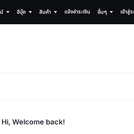
แจ้งชำระเงิน
เข้าสู่
น์
อีบุ๊ค
สินค้า
อื่นๆ
Hi, Welcome back!