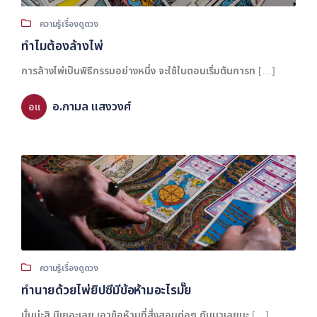
ความรู้เรื่องดูดวง
ทำไมต้องล้างไพ่
การล้างไพ่เป็นพิธีกรรมอย่างหนึ่ง จะใช้ในตอนเริ่มต้นการท […]
อ.กามล แสงวงศ์
อแ
ความรู้เรื่องดูดวง
ทำนายด้วยไพ่ยิปซีมีข้อห้ามอะไรมั๊ย
นั่นน่ะสิ มีเยอะเลย เอาข้อห้ามที่สั่งสอนต่อๆ กันมาเลยนะ […]