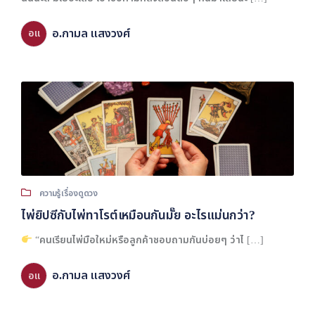
อ.กามล แสงวงศ์
อแ
ความรู้เรื่องดูดวง
ไพ่ยิปซีกับไพ่ทาโรต์เหมือนกันมั๊ย อะไรแม่นกว่า?
“คนเรียนไพ่มือใหม่หรือลูกค้าชอบถามกันบ่อยๆ ว่าไ […]
อ.กามล แสงวงศ์
อแ