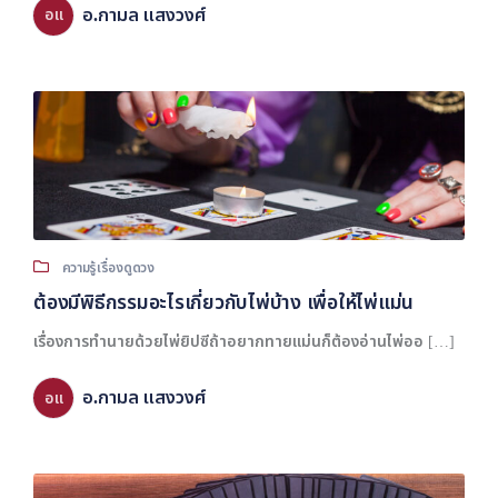
อ.กามล แสงวงศ์
อแ
ความรู้เรื่องดูดวง
ต้องมีพิธีกรรมอะไรเกี่ยวกับไพ่บ้าง เพื่อให้ไพ่แม่น
เรื่องการทำนายด้วยไพ่ยิปซีถ้าอยากทายแม่นก็ต้องอ่านไพ่ออ […]
อ.กามล แสงวงศ์
อแ