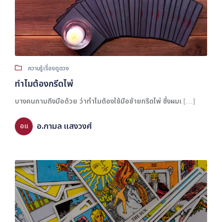
ความรู้เรื่องดูดวง
ทำไมต้องกรีดไพ่
บางคนถามถึงมือด้วย ว่าทำไมต้องใช้มือซ้ายกรีดไพ่ ซึ่งผมเ […]
อ.กามล แสงวงศ์
อแ