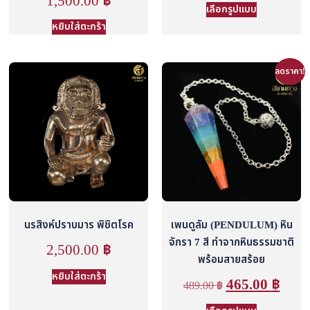
1,500.00
฿
เลือกรูปแบบ
หยิบใส่ตะกร้า
ลดราคา!
นรสิงห์ปราบมาร พิชิตโรค
เพนดูลัม (PENDULUM) หิน
จักรา 7 สี ทำจากหินธรรมชาติ
2,500.00
฿
พร้อมสายสร้อย
หยิบใส่ตะกร้า
465.00
฿
489.00
฿