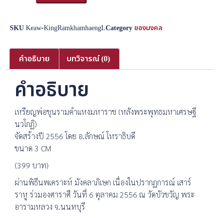
SKU
Keaw-KingRamkhamhaengL
Category
ของมงคล
คำอธิบาย
บทวิจารณ์ (0)
คำอธิบาย
เหรียญพ่อขุนรามคำแหงมหาราช (หลังพระพุทธมหาเศรษฐี
นวโกฏิ)
จัดสร้างปี 2556 โดย อ.ลักษณ์ โหราธิบดี
ขนาด 3 CM
(399 บาท)
ผ่านพิธีนพเคราะห์ มังคลาภิเษก เนื่องในปรากฏการณ์ เสาร์
ราหู ร่วมองศาราศี วันที่ 6 ตุลาคม 2556 ณ วัดบัวขวัญ พระ
อารามหลวง จ.นนทบุรี