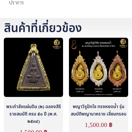
ปราการ
สินค้าที่เกี่ยวข้อง
พระกำลังแผ่นดิน (๒) ฉลองสิริ
พญาวิรูปักโข ทรงหยดน้ำ รุ่น
ราชสมบัติ ครบ ๕๐ ปี (พ.ศ.
สมบัติพญานาคราช เลี่ยมกรอบ
๒๕๓๙)
1,500.00
฿