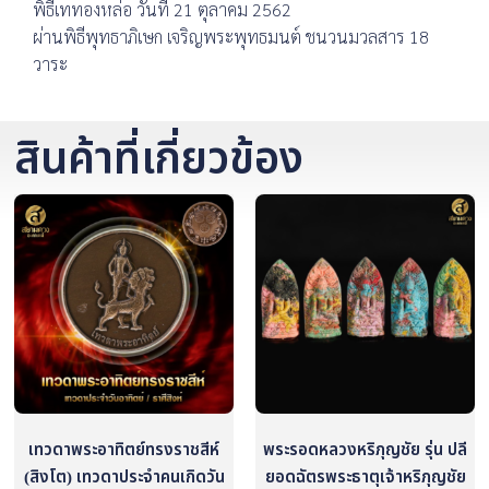
พิธีเททองหล่อ วันที่ 21 ตุลาคม 2562
ผ่านพิธีพุทธาภิเษก เจริญพระพุทธมนต์ ชนวนมวลสาร 18
วาระ
สินค้าที่เกี่ยวข้อง
เทวดาพระอาทิตย์ทรงราชสีห์
พระรอดหลวงหริภุญชัย รุ่น ปลี
(สิงโต) เทวดาประจำคนเกิดวัน
ยอดฉัตรพระธาตุเจ้าหริภุญชัย