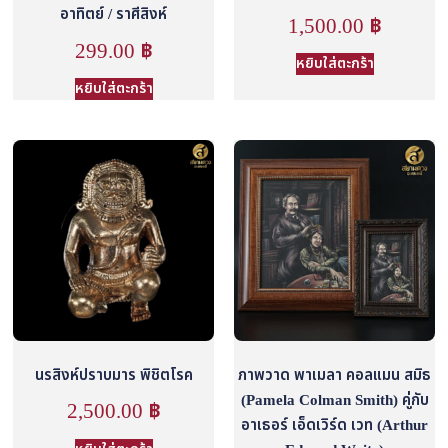
อาทิตย์ / ราศีสิงห์
1,500.00
฿
299.00
฿
หยิบใส่ตะกร้า
หยิบใส่ตะกร้า
นรสิงห์ปราบมาร พิชิตโรค
ภาพวาด พาเมลา คอลแมน สมิธ
(Pamela Colman Smith) คู่กับ
2,500.00
฿
อาเธอร์ เอ็ดเวิร์ด เวท (Arthur