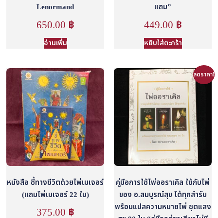
Lenormand
แถม”
650.00
฿
449.00
฿
อ่านเพิ่ม
หยิบใส่ตะกร้า
ลดราคา!
หนังสือ ชี้ทางชีวิตด้วยไพ่เมเจอร์
คู่มือการใช้ไพ่ออราเคิล ใช้กับไพ่
(แถมไพ่เมเจอร์ 22 ใบ)
ของ อ.สมบูรณ์สุข ได้ทุกสำรับ
พร้อมแปลความหมายไพ่ ชุดแสง
375.00
฿