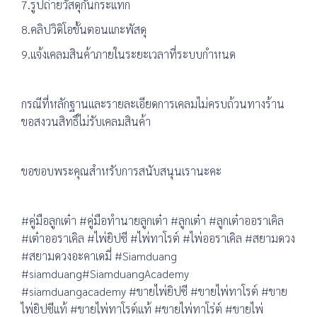
7.รูปถ่ายวัสดุกันกระแทก
8.คลิปวิดิโอขั้นตอนแกะพัสดุ
9.แจ้งเคลมสินค้าภายในระยะเวลาที่ระบบกำหนด
กรณีที่หลักฐานและรายละเอียดการเคลมไม่ครบถ้วนทางร้าน
ขอสงวนสิทธิ์ไม่รับเคลมสินค้า
ขอขอบพระคุณสำหรับการสนับสนุนเรานะคะ
#คู่มือลูกเต๋า #คู่มือทำนายลูกเต๋า #ลูกเต๋า #ลูกเต๋าออราเคิล
#เต๋าออราเคิล #ไพ่ยิปซี #ไพ่ทาโรต์ #ไพ่ออราเคิล #สยามดวง
#สยามดวงอะคาเดมี่ #Siamduang
#siamduang#SiamduangAcademy
#siamduangacademy #ขายไพ่ยิปซี #ขายไพ่ทาโรต์ #ขาย
ไพ่ยิปซีแท้ #ขายไพ่ทาโรต์แท้ #ขายไพ่ทาโร่ต์ #ขายไพ่