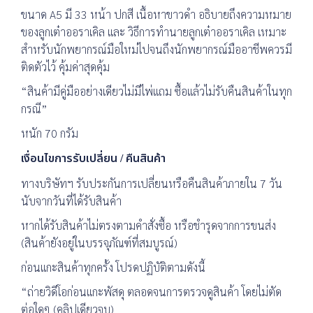
ขนาด A5 มี 33 หน้า ปกสี เนื้อหาขาวดำ อธิบายถึงความหมาย
ของลูกเต๋าออราเคิล และ วิธีการทำนายลูกเต๋าออราเคิล เหมาะ
สำหรับนักพยากรณ์มือใหม่ไปจนถึงนักพยากรณ์มืออาชีพควรมี
ติดตัวไว้ คุ้มค่าสุดคุ้ม
“สินค้ามีคู่มืออย่างเดียวไม่มีไพ่แถม ซื้อแล้วไม่รับคืนสินค้าในทุก
กรณี”
หนัก 70 กรัม
เงื่อนไขการรับเปลี่ยน / คืนสินค้า
ทางบริษัทฯ รับประกันการเปลี่ยนหรือคืนสินค้าภายใน 7 วัน
นับจากวันที่ได้รับสินค้า
หากได้รับสินค้าไม่ตรงตามคำสั่งซื้อ หรือชำรุดจากการขนส่ง
(สินค้ายังอยู่ในบรรจุภัณฑ์ที่สมบูรณ์)
ก่อนแกะสินค้าทุกครั้ง โปรดปฏิบัติตามดังนี้
“ถ่ายวิดีโอก่อนแกะพัสดุ ตลอดจนการตรวจดูสินค้า โดยไม่ตัด
ต่อใดๆ (คลิปเดียวจบ)