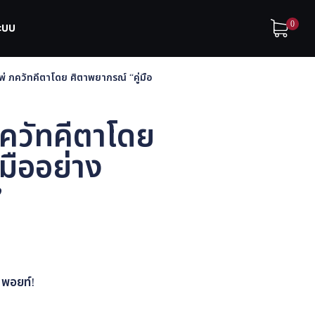
0
ระบบ
ไพ่ ภควัทคีตาโดย ศิตาพยากรณ์ “คู่มือ
 ภควัทคีตาโดย
มืออย่าง
”
พอยท์!