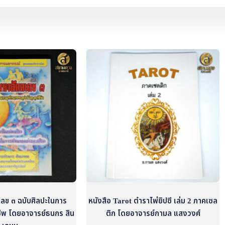
เลข ๓ ฉบับศิลปะในการ
หนังสือ Tarot ตำราไพ่ยิปซี เล่ม 2 ภาคเซล
ีพ โดยอาจารย์ธนกร สิน
ติก โดยอาจารย์กามล แสงวงศ์