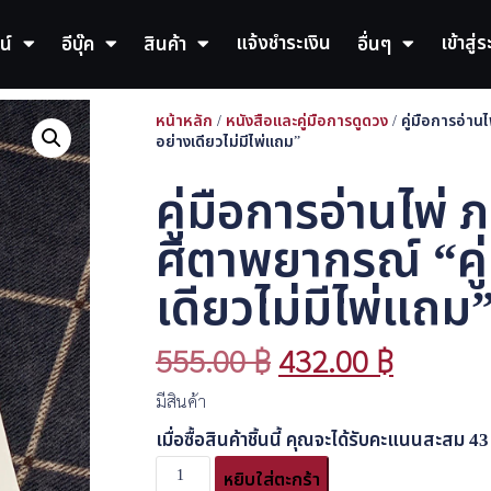
แจ้งชำระเงิน
เข้าสู่
น์
อีบุ๊ค
สินค้า
อื่นๆ
หน้าหลัก
/
หนังสือและคู่มือการดูดวง
/ คู่มือการอ่าน
อย่างเดียวไม่มีไพ่แถม”
คู่มือการอ่านไพ่
ศิตาพยากรณ์ “คู่
เดียวไม่มีไพ่แถม
555.00
฿
432.00
฿
มีสินค้า
เมื่อซื้อสินค้าชิ้นนี้ คุณจะได้รับคะแนนสะสม
43
หยิบใส่ตะกร้า