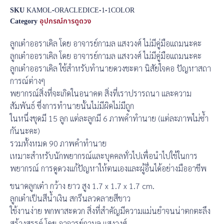
SKU
KAMOL-ORACLEDICE-1-1COLOR
Category
อุปกรณ์การดูดวง
ลูกเต๋าออราเคิล โดย อาจารย์กามล แสงวงศ์ ไม่มีคู่มือแถมนะคะ
ลูกเต๋าออราเคิล โดย อาจารย์กามล แสงวงศ์ ไม่มีคู่มือแถมนะคะ
ลูกเต๋าออราเคิล ใช้สำหรับทำนายดวงชะตา นิสัยใจคอ ปัญหาสถา
การณ์ต่างๆ
พยากรณ์สิ่งที่จะเกิดในอนาคต สิ่งที่เราปรารถนา และความ
สัมพันธ์ ซึ่งการทำนายนั้นไม่มีผิดไม่มีถูก
ในหนึ่งชุดมี 15 ลูก แต่ละลูกมี 6 ภาพคำทำนาย (แต่ละภาพไม่ซ้ำ
กันนะคะ)
รวมทั้งหมด 90 ภาพคำทำนาย
เหมาะสำหรับนักพยากรณ์และบุคคลทั่วไปเพื่อนำไปใช้ในการ
พยากรณ์ การดูดวงแก้ปัญหาให้ตนเองและผู้อื่นได้อย่างมืออาชีพ
ขนาดลูกเต๋า กว้าง ยาว สูง 1.7 x 1.7 x 1.7 cm.
ลูกเต๋าเป็นสีน้ำเงิน สกรีนลวดลายสีขาว
ใช้งานง่าย พกพาสะดวก สิ่งที่สำคัญมีความแม่นยำจนน่าตกตะลึง
สร้างสรรค์ โดย อาจารย์กามล แสงวงศ์