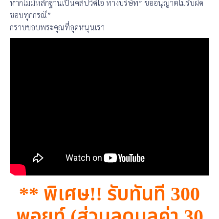
หากไม่มีหลักฐานเป็นคลิปวิดีโอ ทางบริษัทฯ ขออนุญาตไม่รับผิด
ชอบทุกกรณี”
กราบขอบพระคุณที่อุดหนุนเรา
** พิเศษ!! รับทันที 300
พอยท์ (ส่วนลดมูลค่า 30