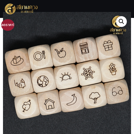
ลดราคา!