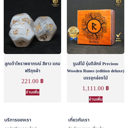
ลูกเต๋าโหราพยากรณ์ สีขาว แถม
รูนส์ไม้ รุ่นดีลักซ์ Precious
ฟรีถุงผ้า
Wooden Runes (edition deluxe)
บรรจุกล่องไม้
221.00
฿
1,111.00
฿
อ่านเพิ่ม
อ่านเพิ่ม
บริการของเรา
เกี่ยวกับเรา