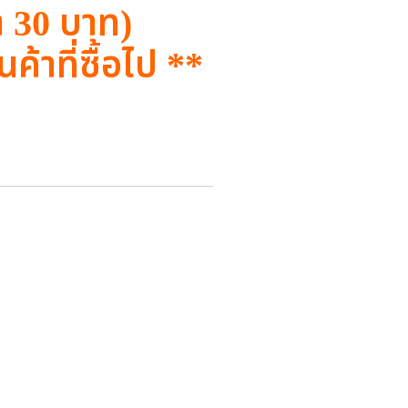
า 30 บาท)
นค้าที่ซื้อไป **