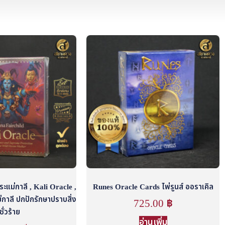
ระแม่กาลี , Kali Oracle ,
Runes Oracle Cards ไพ่รูนส์ ออราเคิล
กาลี ปกปักรักษาปราบสิ่ง
725.00
฿
ชั่วร้าย
อ่านเพิ่ม