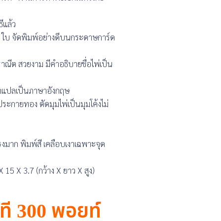
ีแล้ว
 ใบ จัดพิมพ์อย่างดีบนกระดาษการ์ด
ีต สวยงาม มีคำอธิบายชื่อไพ่เป็น
ำแปลเป็นภาษาอังกฤษ
ระกายทอง ตัดมุมไพ่เป็นมุมโค้งไม่
รงมาก พิมพ์สี เคลือบเงาเฉพาะจุด
15 X 3.7 (กว้าง X ยาว X สูง)
นที 300 พอยท์