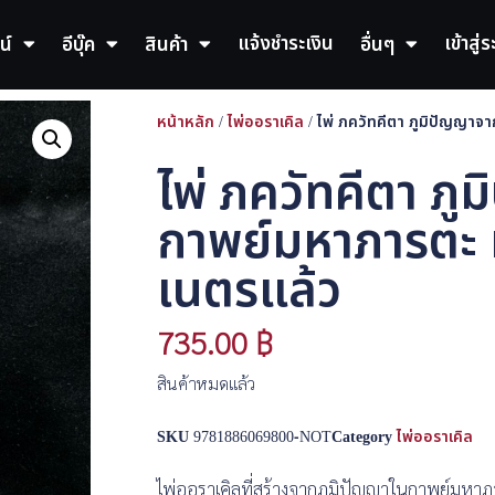
แจ้งชำระเงิน
เข้าสู่
น์
อีบุ๊ค
สินค้า
อื่นๆ
หน้าหลัก
/
ไพ่ออราเคิล
/ ไพ่ ภควัทคีตา ภูมิปัญญาจ
ไพ่ ภควัทคีตา ภ
กาพย์มหาภารตะ ท
เนตรแล้ว
735.00
฿
สินค้าหมดแล้ว
SKU
9781886069800-NOT
Category
ไพ่ออราเคิล
ไพ่ออราเคิลที่สร้างจากภูมิปัญญาในกาพย์มหาภ