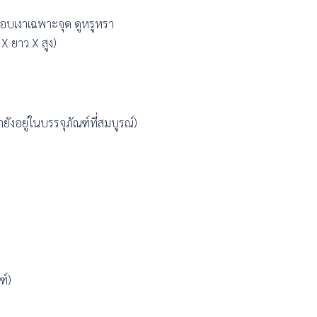
ลือบเงาเฉพาะจุด ดูหรูหรา
X ยาว X สูง)
ยังอยู่ในบรรจุภัณฑ์ที่สมบูรณ์)
ฑ์)