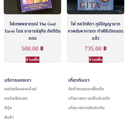
ไพ่เทพพยากรณ์ The God
ไพ่ ภควัทคีตา ภูมิปัญญาจาก
Tarot โดย อาจารย์สุกิจ ภักดีดิน
กาพย์มหาภารตะ ทำพิธีเบิกเนตร
แดน
แล้ว
500.00
฿
735.00
฿
อ่านเพิ่ม
อ่านเพิ่ม
บริการของเรา
เกี่ยวกับเรา
คอร์สเรียนออนไลน์
ข้อกำหนดและเงื่อนไข
คอร์สเรียนสด
นโยบายความเป็นส่วนตัว
อีบุ๊ค
นโยบายการรับประกัน
สินค้า