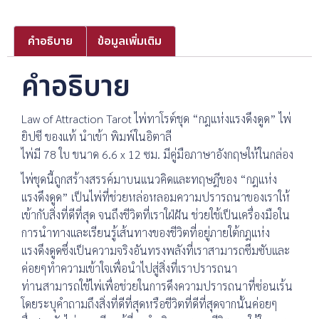
คำอธิบาย
ข้อมูลเพิ่มเติม
คำอธิบาย
Law of Attraction Tarot ไพ่ทาโรต์ชุด “กฎแห่งแรงดึงดูด” ไพ่
ยิปซี ของแท้ นำเข้า พิมพ์ในอิตาลี
ไพ่มี 78 ใบ ขนาด 6.6 x 12 ซม. มีคู่มือภาษาอังกฤษให้ในกล่อง
ไพ่ชุดนี้ถูกสร้างสรรค์มาบนแนวคิดและทฤษฎีของ “กฎแห่ง
แรงดึงดูด” เป็นไพ่ที่ช่วยหล่อหลอมความปรารถนาของเราให้
เข้ากับสิ่งที่ดีที่สุด จนถึงชีวิตที่เราใฝ่ฝัน ช่วยใช้เป็นเครื่องมือใน
การนำทางและเรียนรู้เส้นทางของชีวิตที่อยู่ภายใต้กฎแห่ง
แรงดึงดูดซึ่งเป็นความจริงอันทรงพลังที่เราสามารถซึมซับและ
ค่อยๆทำความเข้าใจเพื่อนำไปสู่สิ่งที่เราปรารถนา
ท่านสามารถใช้ไพ่เพื่อช่วยในการดึงความปรารถนาที่ซ่อนเร้น
โดยระบุคำถามถึงสิ่งที่ดีที่สุดหรือชีวิตที่ดีที่สุดจากนั้นค่อยๆ