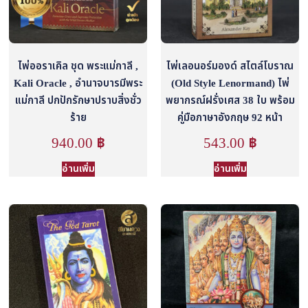
ไพ่ออราเคิล ชุด พระแม่กาลี ,
ไพ่เลอนอร์มองด์ สไตล์โบราณ
Kali Oracle , อำนาจบารมีพระ
(Old Style Lenormand) ไพ่
แม่กาลี ปกปักรักษาปราบสิ่งชั่ว
พยากรณ์ฝรั่งเศส 38 ใบ พร้อม
ร้าย
คู่มือภาษาอังกฤษ 92 หน้า
940.00
฿
543.00
฿
อ่านเพิ่ม
อ่านเพิ่ม