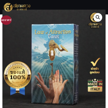
ลดราคา!