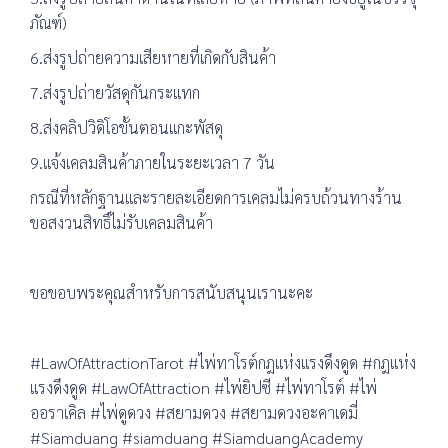
ภัณฑ์)
6.ส่งรูปถ่ายความเสียหายที่เกิดกับสินค้า
7.ส่งรูปถ่ายวัสดุกันกระแทก
8.ส่งคลิปวิดิโอขั้นตอนแกะพัสดุ
9.แจ้งเคลมสินค้าภายในระยะเวลา 7 วัน
กรณีที่หลักฐานและรายละเอียดการเคลมไม่ครบถ้วนทางร้าน
ขอสงวนสิทธิ์ไม่รับเคลมสินค้า
ขอขอบพระคุณสำหรับการสนับสนุนเรานะคะ
#LawOfAttractionTarot #ไพ่ทาโรต์กฎแห่งแรงดึงดูด #กฎแห่ง
แรงดึงดูด #LawOfAttraction #ไพ่ยิปซี #ไพ่ทาโรต์ #ไพ่
ออราเคิล #ไพ่ดูดวง #สยามดวง #สยามดวงอะคาเดมี่
#Siamduang #siamduang #SiamduangAcademy