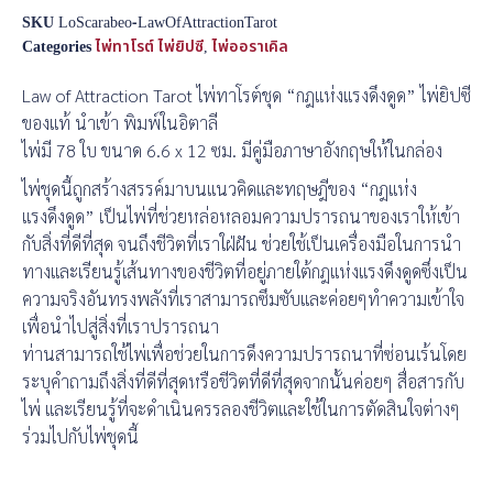
SKU
LoScarabeo-LawOfAttractionTarot
Categories
ไพ่ทาโรต์ ไพ่ยิปซี
,
ไพ่ออราเคิล
Law of Attraction Tarot ไพ่ทาโรต์ชุด “กฎแห่งแรงดึงดูด” ไพ่ยิปซี
ของแท้ นำเข้า พิมพ์ในอิตาลี
ไพ่มี 78 ใบ ขนาด 6.6 x 12 ซม. มีคู่มือภาษาอังกฤษให้ในกล่อง
ไพ่ชุดนี้ถูกสร้างสรรค์มาบนแนวคิดและทฤษฎีของ “กฎแห่ง
แรงดึงดูด” เป็นไพ่ที่ช่วยหล่อหลอมความปรารถนาของเราให้เข้า
กับสิ่งที่ดีที่สุด จนถึงชีวิตที่เราใฝ่ฝัน ช่วยใช้เป็นเครื่องมือในการนำ
ทางและเรียนรู้เส้นทางของชีวิตที่อยู่ภายใต้กฎแห่งแรงดึงดูดซึ่งเป็น
ความจริงอันทรงพลังที่เราสามารถซึมซับและค่อยๆทำความเข้าใจ
เพื่อนำไปสู่สิ่งที่เราปรารถนา
ท่านสามารถใช้ไพ่เพื่อช่วยในการดึงความปรารถนาที่ซ่อนเร้นโดย
ระบุคำถามถึงสิ่งที่ดีที่สุดหรือชีวิตที่ดีที่สุดจากนั้นค่อยๆ สื่อสารกับ
ไพ่ และเรียนรู้ที่จะดำเนินครรลองชีวิตและใช้ในการตัดสินใจต่างๆ
ร่วมไปกับไพ่ชุดนี้