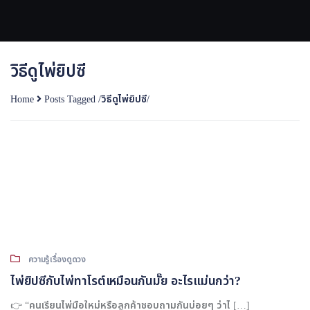
Skip
to
content
วิธีดูไพ่ยิปซี
Home
Posts Tagged
/
วิธีดูไพ่ยิปซี/
ความรู้เรื่องดูดวง
ไพ่ยิปซีกับไพ่ทาโรต์เหมือนกันมั๊ย อะไรแม่นกว่า?
👉 “คนเรียนไพ่มือใหม่หรือลูกค้าชอบถามกันบ่อยๆ ว่าไ […]