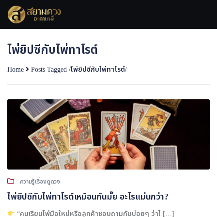
Skip
to
content
ไพ่ยิปซีกับไพ่ทาโรต์
Home
Posts Tagged
/
ไพ่ยิปซีกับไพ่ทาโรต์/
ความรู้เรื่องดูดวง
ไพ่ยิปซีกับไพ่ทาโรต์เหมือนกันมั๊ย อะไรแม่นกว่า?
“คนเรียนไพ่มือใหม่หรือลูกค้าชอบถามกันบ่อยๆ ว่าไ […]