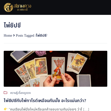
Skip
to
content
ไพ่ยิปซี
Home
Posts Tagged
/
ไพ่ยิปซี/
ความรู้เรื่องดูดวง
ไพ่ยิปซีกับไพ่ทาโรต์เหมือนกันมั๊ย อะไรแม่นกว่า?
“คนเรียนไพ่มือใหม่หรือลูกค้าชอบถามกันบ่อยๆ ว่าไ […]