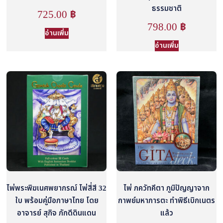
ธรรมชาติ
725.00
฿
798.00
฿
อ่านเพิ่ม
อ่านเพิ่ม
ไพ่พระพิฆเนศพยากรณ์ ไพ่สี่สี 32
ไพ่ ภควัทคีตา ภูมิปัญญาจาก
ใบ พร้อมคู่มือภาษาไทย โดย
กาพย์มหาภารตะ ทำพิธีเบิกเนตร
อาจารย์ สุกิจ ภักดีดินแดน
แล้ว