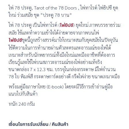
ไพ่ 78 ประตู, Tarot of the 78 Doors , ไพ่ทาโรต์ ไพ่ยิปซี ยุค
ใหม่ ร่วมสมัย ชุด “ประตู 78 บาน”
ไพ่ 78 ประตู เป็นไพ่ทาโรต์ (
ไพ่ยิปซี
) ยุคใหม่ ภาพบรรยายร่วม
สมัย ใช้และทำความเข้าใจได้ง่ายดายจากภาพบนไพ่
ไพ่ยิปซี
ชุดนี้ถูกสร้างสรรค์มาให้เหมาะสมกับยุคสมัยในปัจจุบัน
ใช้ตีความในการทำนายผ่านตัวละครและอารมณ์ของไพ่ได้
เหมาะสำหรับนักพยากรณ์ทั้งมือใหม่และมืออาชีพที่ต้องการ
เรียนรู้และใช้ไพ่บนสภาวะอารมณ์ของไพ่อย่างแท้จริง
ขนาดกล่อง 7 x 12.3 ซม. บรรจุในกล่องกระดาษ มีไพ่จำนวน
78 ใบ พิมพ์สี กระดาษการ์ดอย่างดี กรีดไพ่ง่าย ขนาดเหมาะมือ
พร้อมคู่มือภาษาไทย (E-book) โดยจะมีวิธีการเข้าอ่านคู่มือ
แนบไปกับสินค้า
หนัก 240 กรัม
เงื่อนไขการรับเปลี่ยน / คืนสินค้า